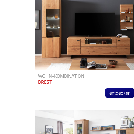
WOHN-KOMBINATION
BREST
entdecken