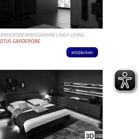
GARDEROBENPROGRAMM LINEA LIVING
LOTUS GARDEROBE
entdecken