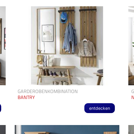
GARDEROBENKOMBINATION
BANTRY
N
entdecken