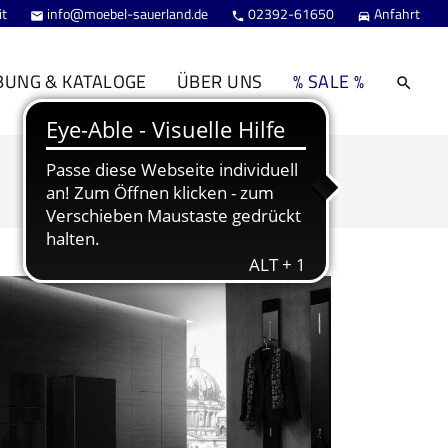
it
info@moebel-sauerland.de
02392-61650
Anfahrt



BUNG & KATALOGE
ÜBER UNS
% SALE %