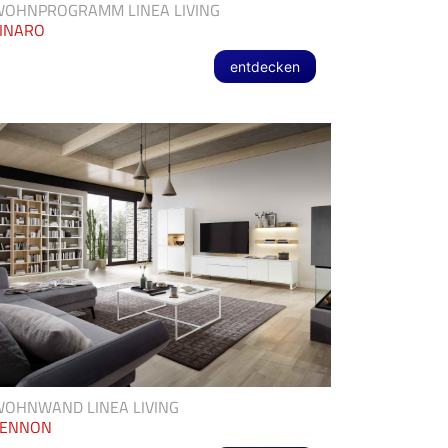
WOHNPROGRAMM LINEA LIVING
INARO
entdecken
OHNWAND LINEA LIVING
LENNON