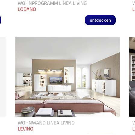
WOHNPROGRAMM LINEA LIVING
LODANO
L
entdecken
WOHNWAND LINEA LIVING
W
LEVINO