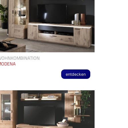
WOHNKOMBINATION
MODENA
entdecken