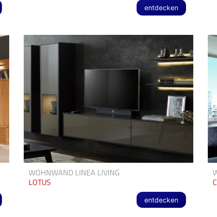
entdecken
WOHNWAND LINEA LIVING
W
LOTUS
entdecken